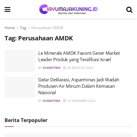
Home
Tag
Perusahaan AMDK
Tag:
Perusahaan AMDK
Le Minerale AMDK Favorit Geser Market
Leader Produk yang Terafiliasi Israel
BY
SUDASTIKA
28 AGUSTUS 2024
Gelar Deklarasi, Asparminas Jadi Wadah
Produsen Air Minum Dalam Kemasan
Nasional
BY
SUDASTIKA
16 DESEMBER 2022
Berita Terpopuler