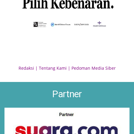
Redaksi
|
Tentang Kami
|
Pedoman Media Siber
Partner