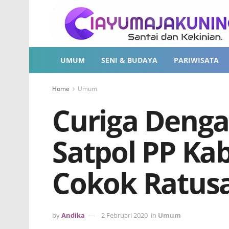
UMUM
SENI & BUDAYA
PARIWISATA
Home
Umum
Curiga Denga
Satpol PP Ka
Cokok Ratusa
by
Andika
2 Februari 2020
in
Umum