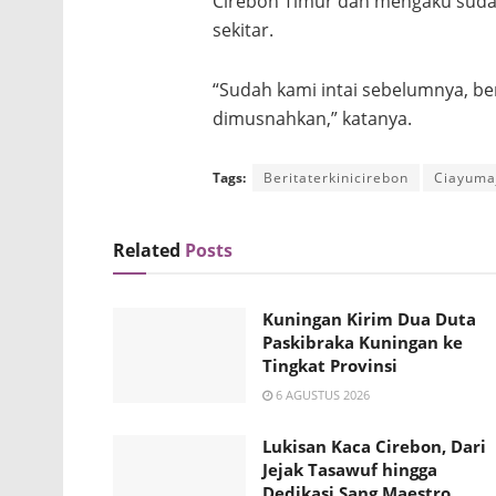
Cirebon Timur dan mengaku sudah
sekitar.
“Sudah kami intai sebelumnya, ben
dimusnahkan,” katanya.
Tags:
Beritaterkinicirebon
Ciayuma
Related
Posts
Kuningan Kirim Dua Duta
Paskibraka Kuningan ke
Tingkat Provinsi
6 AGUSTUS 2026
Lukisan Kaca Cirebon, Dari
Jejak Tasawuf hingga
Dedikasi Sang Maestro