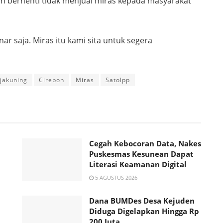
 berhenti tidak menjual miras kepada masyarakat
ar saja. Miras itu kami sita untuk segera
jakuning
Cirebon
Miras
Satolpp
Cegah Kebocoran Data, Nakes
Puskesmas Kesunean Dapat
Literasi Keamanan Digital
5 AGUSTUS 2026
Dana BUMDes Desa Kejuden
Diduga Digelapkan Hingga Rp
200 Juta